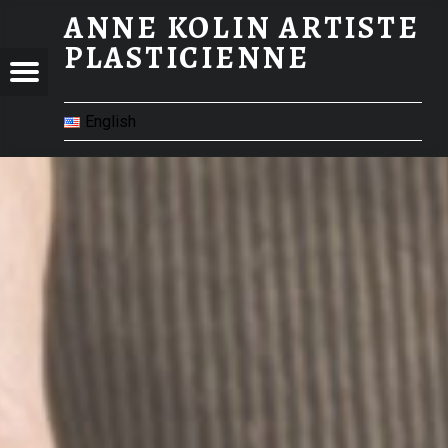
ANNE KOLIN ARTISTE
PLASTICIENNE
 KOLIN
Menu
STE
TICIENNE
English