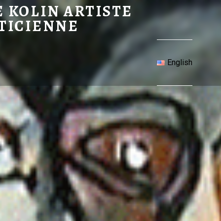
RÉ – ANNE KOLIN ARTISTE PLASTICIENNE
 KOLIN ARTISTE
TICIENNE
English